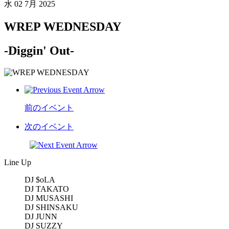
水
02 7月 2025
WREP WEDNESDAY
-Diggin' Out-
前のイベント
次のイベント
Line Up
DJ $oLA
DJ TAKATO
DJ MUSASHI
DJ SHINSAKU
DJ JUNN
DJ SUZZY