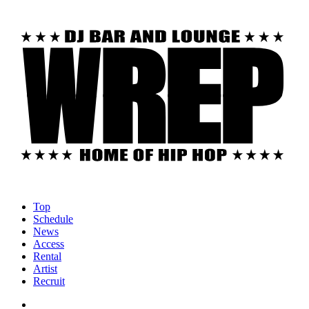
Top
Schedule
News
Access
Rental
Artist
Recruit