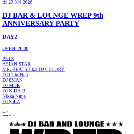
土
29 8月 2026
DJ BAR & LOUNGE WREP 9th
ANNIVERSARY PARTY
DAY2
OPEN: 20:00
PETZ
ASIAN STAR
MR. BEATS a.k.a DJ CELORY
DJ Chin-Nen
DJ 8MAN
DJ MDK
DJ K.DA.B
Nikka Ninja
DJ $oLA
-->