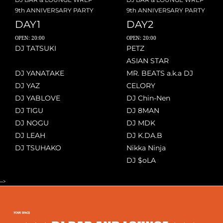
9th ANNIVERSARY PARTY
9th ANNIVERSARY PARTY
DAY1
DAY2
OPEN: 20:00
OPEN: 20:00
DJ TATSUKI
PETZ
ASIAN STAR
DJ YANATAKE
MR. BEATS a.k.a DJ
DJ YAZ
CELORY
DJ YABLOVE
DJ Chin-Nen
DJ TIGU
DJ 8MAN
DJ NOGU
DJ MDK
DJ LEAH
DJ K.DA.B
DJ TSUHAKO
Nikka Ninja
DJ $oLA
-->