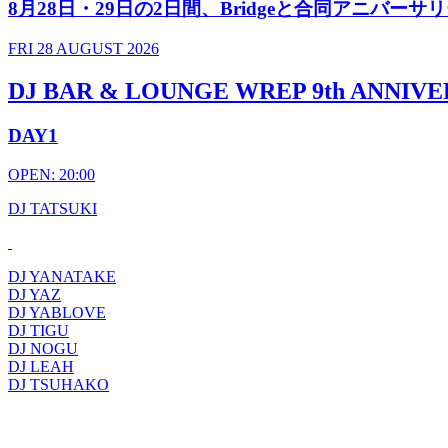
8月28日・29日の2日間、Bridgeと合同アニバー
FRI
28 AUGUST 2026
DJ BAR & LOUNGE WREP 9th ANNIV
DAY1
OPEN: 20:00
DJ TATSUKI
DJ YANATAKE
DJ YAZ
DJ YABLOVE
DJ TIGU
DJ NOGU
DJ LEAH
DJ TSUHAKO