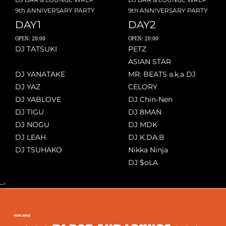
9th ANNIVERSARY PARTY
9th ANNIVERSARY PARTY
DAY1
DAY2
OPEN: 20:00
OPEN: 20:00
DJ TATSUKI
PETZ
ASIAN STAR
DJ YANATAKE
MR. BEATS a.k.a DJ
DJ YAZ
CELORY
DJ YABLOVE
DJ Chin-Nen
DJ TIGU
DJ 8MAN
DJ NOGU
DJ MDK
DJ LEAH
DJ K.DA.B
DJ TSUHAKO
Nikka Ninja
DJ $oLA
-->