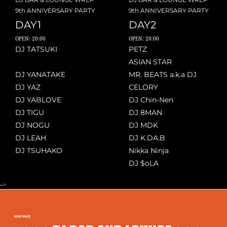
9th ANNIVERSARY PARTY
9th ANNIVERSARY PARTY
DAY1
DAY2
OPEN: 20:00
OPEN: 20:00
DJ TATSUKI
PETZ
ASIAN STAR
DJ YANATAKE
MR. BEATS a.k.a DJ
DJ YAZ
CELORY
DJ YABLOVE
DJ Chin-Nen
DJ TIGU
DJ 8MAN
DJ NOGU
DJ MDK
DJ LEAH
DJ K.DA.B
DJ TSUHAKO
Nikka Ninja
DJ $oLA
-->