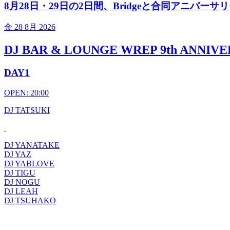
8月28日・29日の2日間、Bridgeと合同アニバー
金
28 8月 2026
DJ BAR & LOUNGE WREP 9th ANNIV
DAY1
OPEN: 20:00
DJ TATSUKI
DJ YANATAKE
DJ YAZ
DJ YABLOVE
DJ TIGU
DJ NOGU
DJ LEAH
DJ TSUHAKO