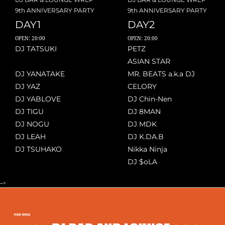
9th ANNIVERSARY PARTY
9th ANNIVERSARY PARTY
DAY1
DAY2
OPEN: 20:00
OPEN: 20:00
DJ TATSUKI
PETZ
ASIAN STAR
DJ YANATAKE
MR. BEATS a.k.a DJ
DJ YAZ
CELORY
DJ YABLOVE
DJ Chin-Nen
DJ TIGU
DJ 8MAN
DJ NOGU
DJ MDK
DJ LEAH
DJ K.DA.B
DJ TSUHAKO
Nikka Ninja
DJ $oLA
-->