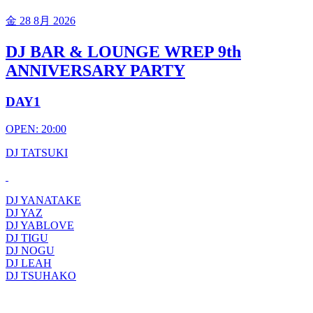
金
28 8月 2026
DJ BAR & LOUNGE WREP 9th
ANNIVERSARY PARTY
DAY1
OPEN: 20:00
DJ TATSUKI
DJ YANATAKE
DJ YAZ
DJ YABLOVE
DJ TIGU
DJ NOGU
DJ LEAH
DJ TSUHAKO