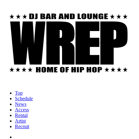
Top
Schedule
News
Access
Rental
Artist
Recruit