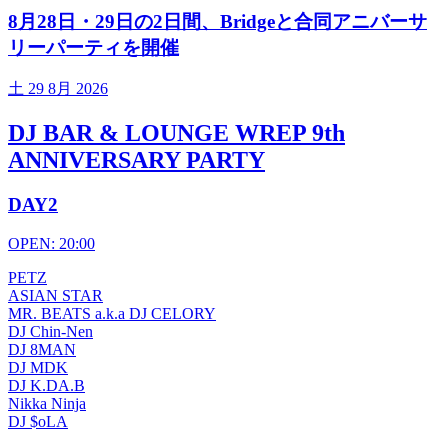
8月28日・29日の2日間、Bridgeと合同アニバーサ
リーパーティを開催
土
29 8月 2026
DJ BAR & LOUNGE WREP 9th
ANNIVERSARY PARTY
DAY2
OPEN: 20:00
PETZ
ASIAN STAR
MR. BEATS a.k.a DJ CELORY
DJ Chin-Nen
DJ 8MAN
DJ MDK
DJ K.DA.B
Nikka Ninja
DJ $oLA