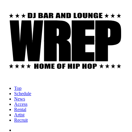
Top
Schedule
News
Access
Rental
Artist
Recruit