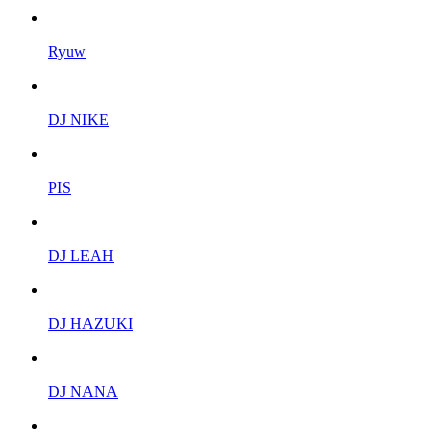
Ryuw
DJ NIKE
PIS
DJ LEAH
DJ HAZUKI
DJ NANA