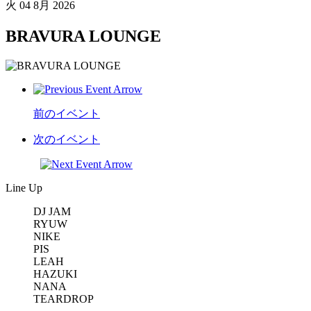
火
04 8月 2026
BRAVURA LOUNGE
前のイベント
次のイベント
Line Up
DJ JAM
RYUW
NIKE
PIS
LEAH
HAZUKI
NANA
TEARDROP