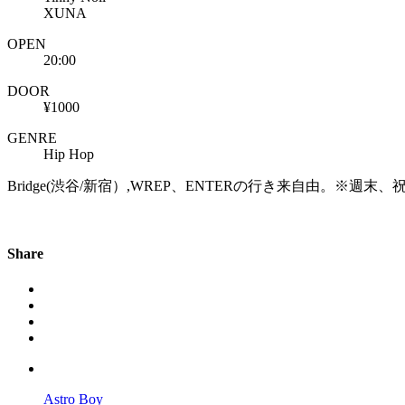
XUNA
OPEN
20:00
DOOR
¥1000
GENRE
Hip Hop
Bridge(渋谷/新宿）,WREP、ENTERの行き来自由。※週末、
Share
Astro Boy