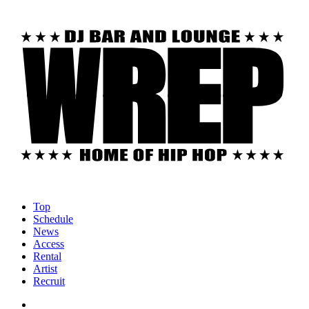
Top
Schedule
News
Access
Rental
Artist
Recruit