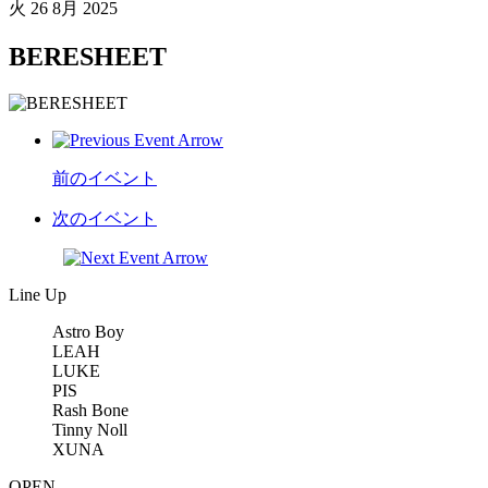
火
26 8月 2025
BERESHEET
前のイベント
次のイベント
Line Up
Astro Boy
LEAH
LUKE
PIS
Rash Bone
Tinny Noll
XUNA
OPEN