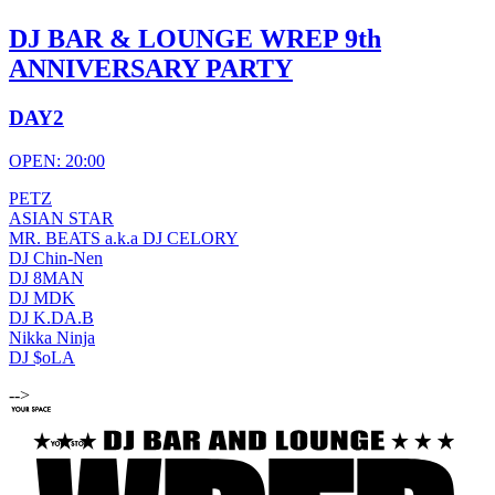
DJ BAR & LOUNGE WREP 9th
ANNIVERSARY PARTY
DAY2
OPEN: 20:00
PETZ
ASIAN STAR
MR. BEATS a.k.a DJ CELORY
DJ Chin-Nen
DJ 8MAN
DJ MDK
DJ K.DA.B
Nikka Ninja
DJ $oLA
-->