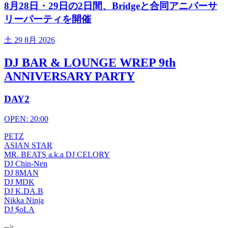
8月28日・29日の2日間、Bridgeと合同アニバーサ
リーパーティを開催
土
29 8月 2026
DJ BAR & LOUNGE WREP 9th
ANNIVERSARY PARTY
DAY2
OPEN: 20:00
PETZ
ASIAN STAR
MR. BEATS a.k.a DJ CELORY
DJ Chin-Nen
DJ 8MAN
DJ MDK
DJ K.DA.B
Nikka Ninja
DJ $oLA
-->