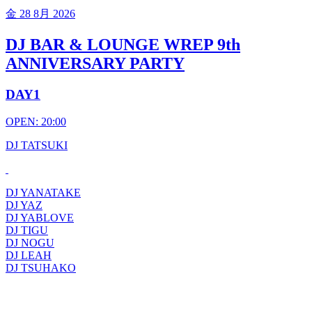
金
28 8月 2026
DJ BAR & LOUNGE WREP 9th
ANNIVERSARY PARTY
DAY1
OPEN: 20:00
DJ TATSUKI
DJ YANATAKE
DJ YAZ
DJ YABLOVE
DJ TIGU
DJ NOGU
DJ LEAH
DJ TSUHAKO