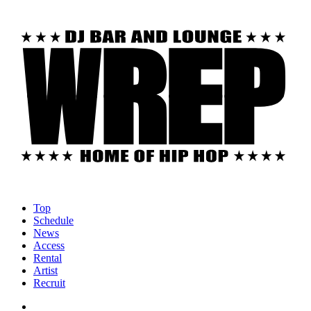
Top
Schedule
News
Access
Rental
Artist
Recruit