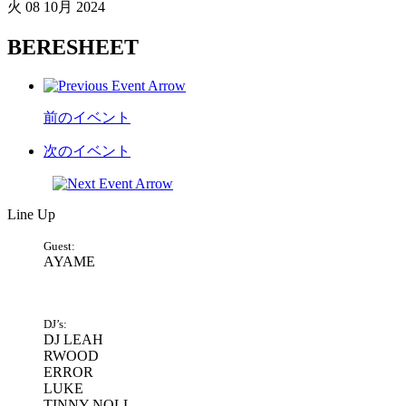
火
08 10月 2024
BERESHEET
前のイベント
次のイベント
Line Up
Guest:
AYAME
DJ’s:
DJ LEAH
RWOOD
ERROR
LUKE
TINNY NOLL