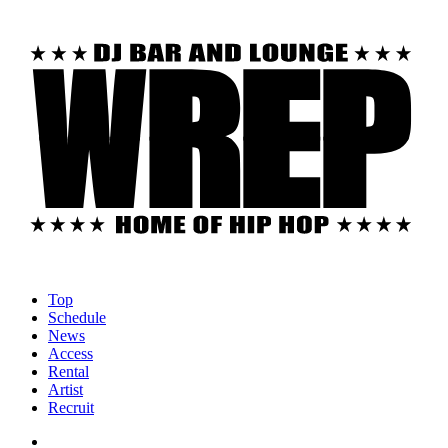
Top
Schedule
News
Access
Rental
Artist
Recruit