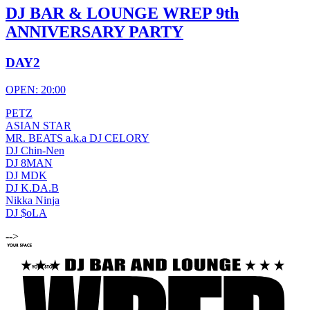
DJ BAR & LOUNGE WREP 9th
ANNIVERSARY PARTY
DAY2
OPEN: 20:00
PETZ
ASIAN STAR
MR. BEATS a.k.a DJ CELORY
DJ Chin-Nen
DJ 8MAN
DJ MDK
DJ K.DA.B
Nikka Ninja
DJ $oLA
-->