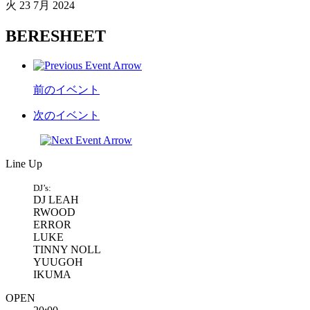
火
23 7月 2024
BERESHEET
前のイベント
次のイベント
Line Up
DJ’s:
DJ LEAH
RWOOD
ERROR
LUKE
TINNY NOLL
YUUGOH
IKUMA
OPEN