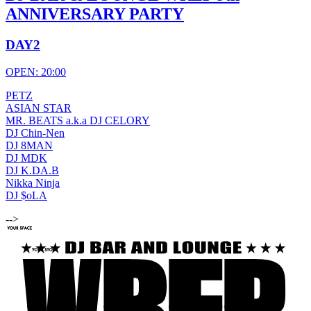
ANNIVERSARY PARTY
DAY2
OPEN: 20:00
PETZ
ASIAN STAR
MR. BEATS a.k.a DJ CELORY
DJ Chin-Nen
DJ 8MAN
DJ MDK
DJ K.DA.B
Nikka Ninja
DJ $oLA
-->