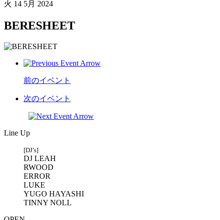
火
14 5月 2024
BERESHEET
前のイベント
次のイベント
Line Up
[DJ’s]
DJ LEAH
RWOOD
ERROR
LUKE
YUGO HAYASHI
TINNY NOLL
OPEN