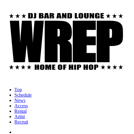
Top
Schedule
News
Access
Rental
Artist
Recruit