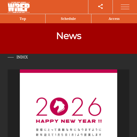
Share
Top
Schedule
Access
News
INDEX