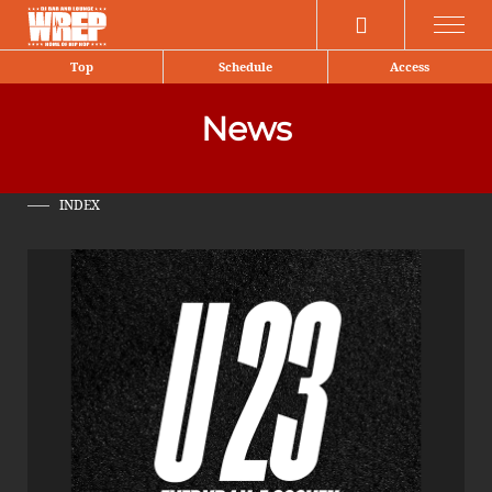
Share
Top
Schedule
Access
News
INDEX