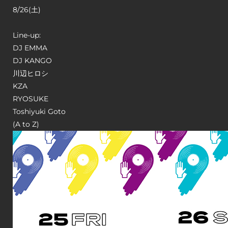
8/26(土)
Line-up:
DJ EMMA
DJ KANGO
川辺ヒロシ
KZA
RYOSUKE
Toshiyuki Goto
(A to Z)