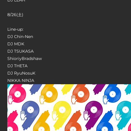
DJ LEAH
8/26(土)
Line-up:
DJ Chin-Nen
DJ MDK
DJ TSUKASA
ShioriyBradshaw
DJ THETA
DJ RyuNosuK
NIKKA NINJA