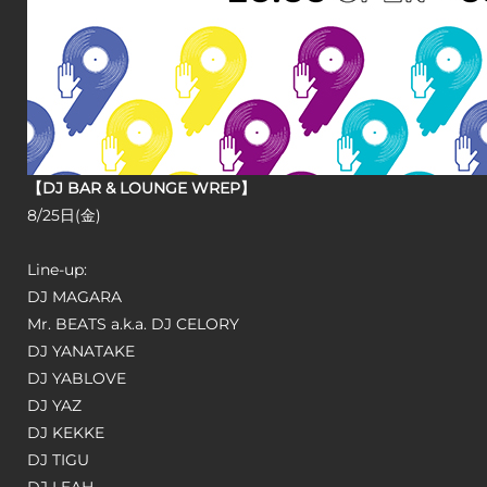
【DJ BAR & LOUNGE WREP】
8/25日(金)
Line-up:
DJ MAGARA
Mr. BEATS a.k.a. DJ CELORY
DJ YANATAKE
DJ YABLOVE
DJ YAZ
DJ KEKKE
DJ TIGU