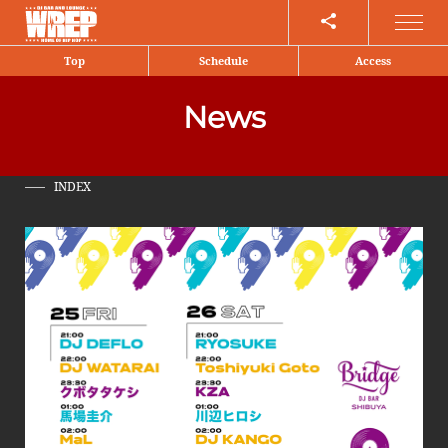
Share
Top
Schedule
Access
News
INDEX