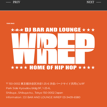
PREV
NEXT
〒150-0002 東京都渋谷区渋谷1-25-6 渋谷パークサイド共同ビル9F
Park Side Kyoudou bldg.9F, 1-25-6,
Shibuya , Shibuya-ku , Tokyo 150-0002 Japan
Information :
DJ BAR AND LOUNGE WREP 03-3409-6580